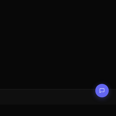
Digital Layer Cloud
제품
커뮤니티
Cloud Compute
블로그
Your Best Cloud Partner